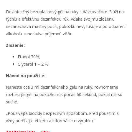
Dezinfekčný bezoplachový gél na ruky s dávkovačom. Slúži na
rýchlu a efektívnu dezinfekciu rúk. Vďaka svojmu zloženiu
nezanecháva mastný pocit, pokožku nevysušuje a po odparení
alkoholu zanecháva príjemnú vôňu.
Zloženie:
Etanol 70%,
Glycerol 1 – 2 %
Návod na použitie:
Naneste cca 3 ml dezinfekčného gélu na ruky, rovnomerne
roztierajte gél na pokožku rúk počas 60 sekúnd, pokiaľ nie sú
suché.
„Používajte biocídy bezpečným spôsobom. Pred použitím si
vždy prečítajte etiketu a informácie o výrobku.“