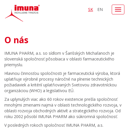
SK
EN
Toggl
navig
O nás
IMUNA PHARM, a.s. so sídlom v Šarišských Michaľanoch je
slovenská spoločnosť pôsobiaca v oblasti farmaceutického
priemyslu.
Hlavnou činnosťou spoločnosti je farmaceutická výroba, ktorá
uplatňuje výrobné procesy náročné na plnenie technických
požiadaviek a kritérií uplatňovaných Svetovou zdravotníckou
organizáciou (WHO) a legislatívou EÚ.
Za uplynulých viac ako 60 rokov existencie prešla spoločnosť
mnohými zmenami najmä v oblasti technologického rozvoja, v
oblasti rozvoja obchodných aktivít a strategického rozvoja. Od
roku 2002 pôsobí IMUNA PHARM ako súkromná spoločnosť.
V posledných rokoch spoločnosť IMUNA PHARM, a.s.