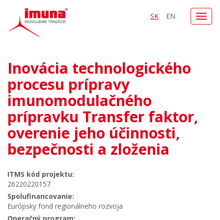
SK
EN
Toggl
navig
Inovácia technologického
procesu prípravy
imunomodulačného
prípravku Transfer faktor,
overenie jeho účinnosti,
bezpečnosti a zloženia
ITMS kód projektu:
26220220157
Spolufinancovanie:
Európsky fond regionálneho rozvoja
Operačný program: