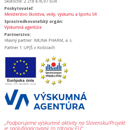
Skutočné: 2 218 876,97 EUR
Poskytovateľ:
Ministerstvo školstva, vedy, výskumu a športu SR
Sprostredkovateľský orgán:
Výskumná agentúra
Partnerstvo:
Hlavný partner: IMUNA PHARM, a. s.
Partner 1: UPJŠ v Košiciach
„Podporujeme výskumné aktivity na Slovensku/Projekt
je spolufinancovaný zo zdrojov EÚ“